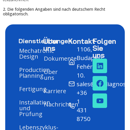
2. Die folgenden Angaben sind nach deutschem Recht
obligatorisch.
Über
Kontakt
Folgen
Dienstleistungen
uns
Sie
1106,
Mechatronic
uns
Design
Budapest,
Dokumente
Fehér út
Production
Über
10.
Planning
uns
sales@mediagnost
Fertigung
Karriere
+36
1
Installation
Nachrichten
und
431
Prüfung
8750
Lebenszyklus-