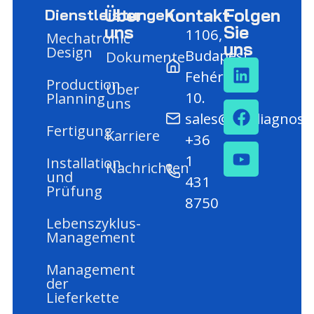
Über
Kontakt
Folgen
Dienstleistungen
uns
Sie
1106,
Mechatronic
uns
Design
Budapest,
Dokumente
Fehér út
Production
Über
10.
Planning
uns
sales@mediagnost
Fertigung
Karriere
+36
1
Installation
Nachrichten
und
431
Prüfung
8750
Lebenszyklus-
Management
Management
der
Lieferkette