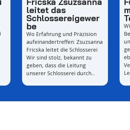
i
Fricska Zsuzsanna
F
leitet das
m
Schlossereigewer
T
be
Wi
i
Be
Wo Erfahrung und Präzision
un
aufeinandertreffen: Zsuzsanna
ge
Fricska leitet die Schlosserei
eb
Wir sind stolz, bekannt zu
Ve
geben, dass die Leitung
Le
unserer Schlosserei durch...