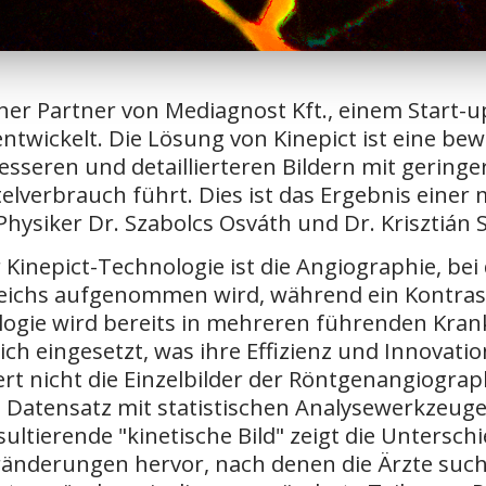
ischer Partner von Mediagnost Kft., einem Star
ntwickelt. Die Lösung von Kinepict ist eine b
besseren und detaillierteren Bildern mit gerin
lverbrauch führt. Dies ist das Ergebnis einer
ysiker Dr. Szabolcs Osváth und Dr. Krisztián Sz
nepict-Technologie ist die Angiographie, bei 
ichs aufgenommen wird, während ein Kontrastmi
ologie wird bereits in mehreren führenden Kr
h eingesetzt, was ihre Effizienz und Innovation
ert nicht die Einzelbilder der Röntgenangiograp
 Datensatz mit statistischen Analysewerkzeug
ultierende "kinetische Bild" zeigt die Untersch
ränderungen hervor, nach denen die Ärzte suche